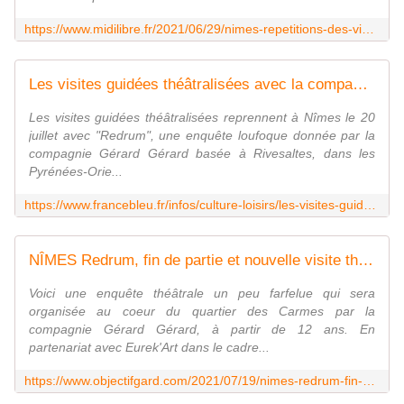
https://www.midilibre.fr/2021/06/29/nimes-repetitions-des-visites-guidees-theatralisees-dans-le-quartier-des-carmes-9639328.php
Les visites guidées théâtralisées avec la compagnie Gérard Gérard reprennent à Nîmes cet été
Les visites guidées théâtralisées reprennent à Nîmes le 20
juillet avec "Redrum", une enquête loufoque donnée par la
compagnie Gérard Gérard basée à Rivesaltes, dans les
Pyrénées-Orie...
https://www.francebleu.fr/infos/culture-loisirs/les-visites-guidees-theatralisees-avec-la-compagnie-gerard-gerard-reprennent-a-nimes-cet-ete-1624996685
NÎMES Redrum, fin de partie et nouvelle visite théâtralisée - Objectif Gard
Voici une enquête théâtrale un peu farfelue qui sera
organisée au coeur du quartier des Carmes par la
compagnie Gérard Gérard, à partir de 12 ans. En
partenariat avec Eurek'Art dans le cadre...
https://www.objectifgard.com/2021/07/19/nimes-redrum-fin-de-partie-et-nouvelle-visite-theatralisee/