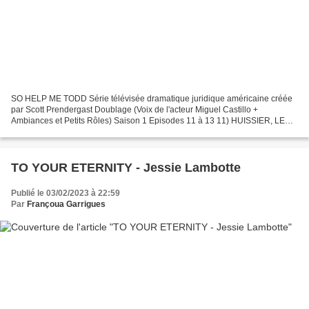
SO HELP ME TODD Série télévisée dramatique juridique américaine créée
par Scott Prendergast Doublage (Voix de l'acteur Miguel Castillo +
Ambiances et Petits Rôles) Saison 1 Episodes 11 à 13 11) HUISSIER, LES
ENSEIGNANTS, HORATIO MENENDEZ (Miguel Castillo)...
TO YOUR ETERNITY - Jessie Lambotte
Publié le 03/02/2023 à 22:59
Par
Françoua Garrigues