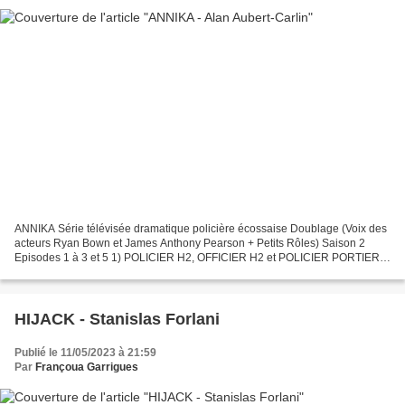
ANNIKA Série télévisée dramatique policière écossaise Doublage (Voix des
acteurs Ryan Bown et James Anthony Pearson + Petits Rôles) Saison 2
Episodes 1 à 3 et 5 1) POLICIER H2, OFFICIER H2 et POLICIER PORTIERE
AVANT 2) ANDROS BAKAS (Ryan Bown) 3) JH et...
HIJACK - Stanislas Forlani
Publié le 11/05/2023 à 21:59
Par
Françoua Garrigues