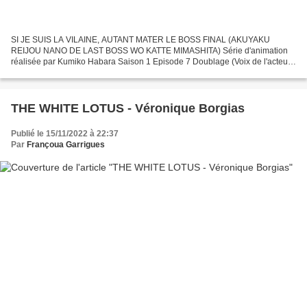
SI JE SUIS LA VILAINE, AUTANT MATER LE BOSS FINAL (AKUYAKU
REIJOU NANO DE LAST BOSS WO KATTE MIMASHITA) Série d'animation
réalisée par Kumiko Habara Saison 1 Episode 7 Doublage (Voix de l'acteur
Jun Fukuyama) - KEITH EIGRID (Jun Fukuyama) Direction Artistique...
THE WHITE LOTUS - Véronique Borgias
Publié le 15/11/2022 à 22:37
Par
Françoua Garrigues