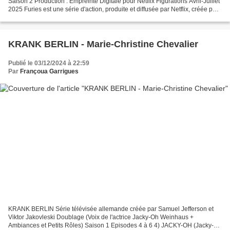
Saison 2 Production : Empreinte Digitale pour Netflix Figurations Avril-Juillet
2025 Furies est une série d'action, produite et diffusée par Netflix, créée par
Jean-Yves Arnaud et Yoann...
KRANK BERLIN - Marie-Christine Chevalier
Publié le 03/12/2024 à 22:59
Par
Françoua Garrigues
KRANK BERLIN Série télévisée allemande créée par Samuel Jefferson et
Viktor Jakovleski Doublage (Voix de l'actrice Jacky-Oh Weinhaus +
Ambiances et Petits Rôles) Saison 1 Episodes 4 à 6 4) JACKY-OH (Jacky-Oh