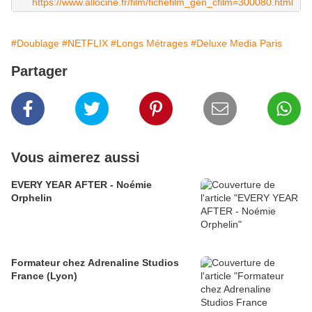
https://www.allocine.fr/film/fichefilm_gen_cfilm=300080.html
#Doublage
#NETFLIX
#Longs Métrages
#Deluxe Media Paris
Partager
Vous aimerez aussi
EVERY YEAR AFTER - Noémie
Orphelin
Formateur chez Adrenaline Studios
France (Lyon)