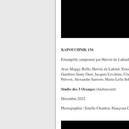
KAPOUCHNIK 156
Estampillé, tamponné par Hervée de Lafond
Avec Maggy Bolle, Hervée de Lafond, Youssr
Gauthier, Samy Guet, Jacques Livchine, Cl
Prévost, Alexandre Santoro, Marie-Leïla Se
Studio des 3 Oranges
(Audincourt)
Décembre 2022
Photographie : Estelle Chardon, Françoua G