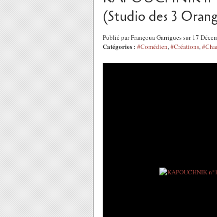
(Studio des 3 Orang
Publié par Françoua Garrigues sur 17 Déc
Catégories :
#Comédien
,
#Créations
,
#Cha