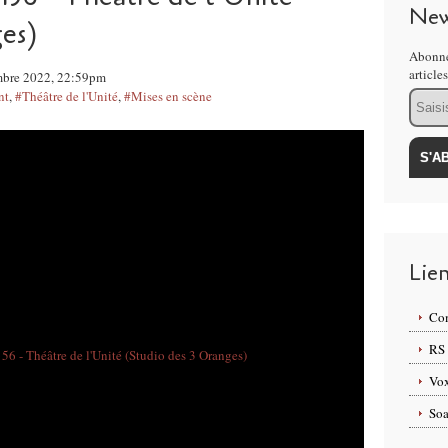
New
es)
Abonne
article
embre 2022, 22:59pm
nt
,
#Théâtre de l'Unité
,
#Mises en scène
Email
Lie
Com
RS
Vox
Soa