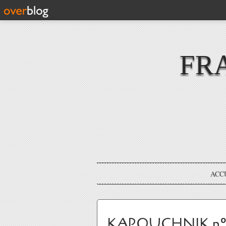
FR
ACC
KAPOUCHNIK n°156