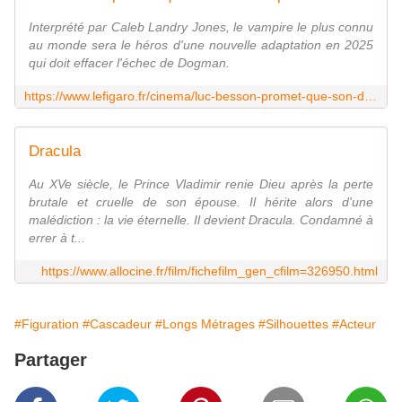
Interprété par Caleb Landry Jones, le vampire le plus connu
au monde sera le héros d'une nouvelle adaptation en 2025
qui doit effacer l'échec de Dogman.
https://www.lefigaro.fr/cinema/luc-besson-promet-que-son-dracula-parisien-sera-romantique-et-grand-public-20240719
Dracula
Au XVe siècle, le Prince Vladimir renie Dieu après la perte
brutale et cruelle de son épouse. Il hérite alors d'une
malédiction : la vie éternelle. Il devient Dracula. Condamné à
errer à t...
https://www.allocine.fr/film/fichefilm_gen_cfilm=326950.html
#Figuration
#Cascadeur
#Longs Métrages
#Silhouettes
#Acteur
Partager