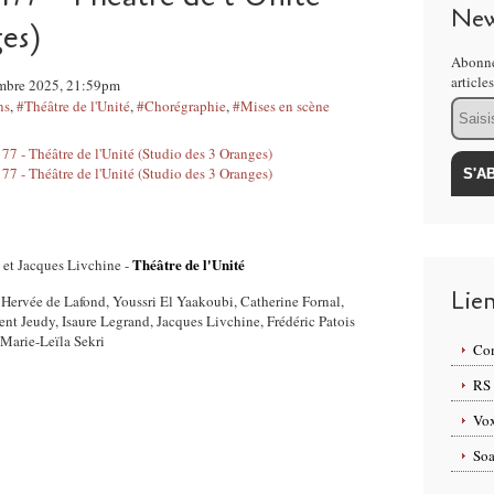
New
es)
Abonne
article
embre 2025, 21:59pm
ns
,
#Théâtre de l'Unité
,
#Chorégraphie
,
#Mises en scène
Email
Théâtre de l'Unité
 et Jacques Livchine -
Lie
 Hervée de Lafond, Youssri El Yaakoubi, Catherine Fornal,
nt Jeudy, Isaure Legrand, Jacques Livchine, Frédéric Patois
 Marie-Leïla Sekri
Com
RS
Vox
Soa