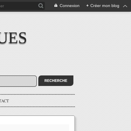
Connexion
+
Créer mon blog
UES
TACT