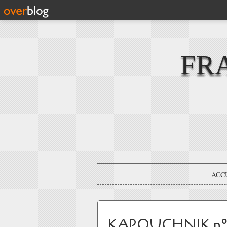
FR
ACC
KAPOUCHNIK n°177