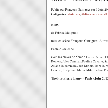
Publié par Françoua Garrigues sur 6 Juin 
Catégories :
#Ateliers
,
#Mises en scène
,
#I
KIDS
de Fabrice Melquiot
mise en scène Françoua Garrigues, Auro
Ecole Alsacienne
avec les élèves de 5éme :
Louise Adnet, El
Roziers, Jules Cammas, Pauline Cayatte, Sa
Asiane Ducommun, Jade Dubois, Dora Durons
Lamore,
Joséphine,
Malka Mitz
,
Justine Pe
Théâtre Pierre Lamy - Paris (Juin 201