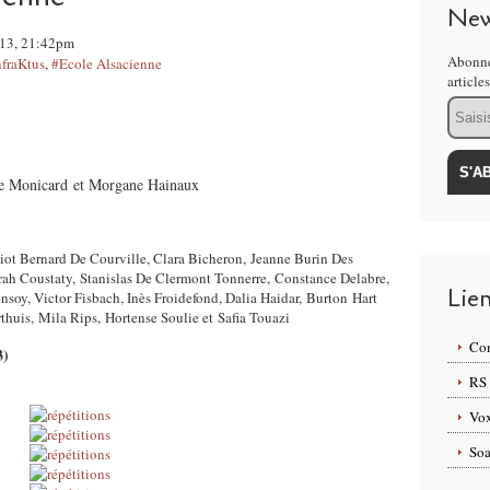
New
2013, 21:42pm
Abonne
nfraKtus
,
#Ecole Alsacienne
article
Email
re Monicard et Morgane Hainaux
iot Bernard De Courville, Clara Bicheron, Jeanne Burin Des
rah Coustaty,
Stanislas De Clermont Tonnerre,
Constance Delabre,
Lie
oy, Victor Fisbach, Inès Froidefond, Dalia Haidar,
Burton Hart
rthuis, Mila Rips, Hortense Soulie et Safia Touazi
Com
3)
RS
Vox
Soa