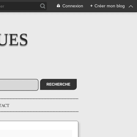
Connexion
+
Créer mon blog
UES
TACT