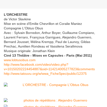
L'ORCHESTRE
de Victor Slavkine
Mise en scène d'Emilie Chevrillon et Coralie Maniez
Compagnie L'Obtus Obus
Avec : Sylvain Borredon, Arthur Boyer, Guillaume Compiano,
Laurent Ferraro, Françoua Garrigues, Alejandro Guerrero,
Bernard Jousset, Mélina Krempp, Paul de Launoy, Gildas
Prechac, Aurélien Rondeau et Vassilena Serafimova
Musique originale: Jonathan Klein
Ciné 13 Théâtre - Mises en Capsules - Paris (Mai 2011)
www.lobtusobus.com
http://www.facebook.com/video/video.php?
v=10150202224454887&oid=114214005277823&comments
http://www.tatouvu.org/w/wwa_FicheSpec/public/12375