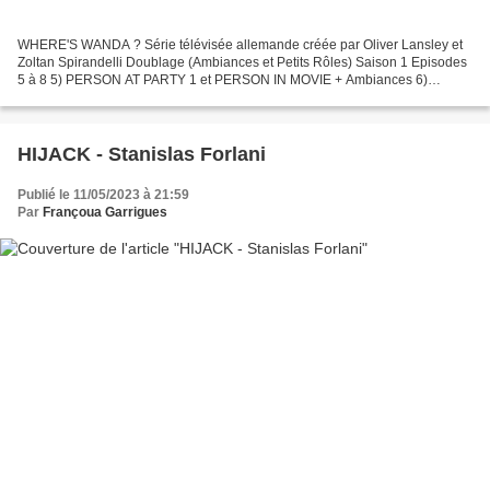
WHERE'S WANDA ? Série télévisée allemande créée par Oliver Lansley et
Zoltan Spirandelli Doublage (Ambiances et Petits Rôles) Saison 1 Episodes
5 à 8 5) PERSON AT PARTY 1 et PERSON IN MOVIE + Ambiances 6)
Ambiances 7) M. CUSTOMER 7A et REPORTER 7A + Ambiances...
HIJACK - Stanislas Forlani
Publié le 11/05/2023 à 21:59
Par
Françoua Garrigues