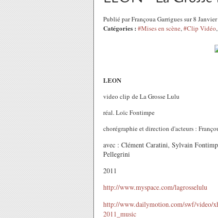
Publié par Françoua Garrigues sur 8 Janvie
Catégories :
#Mises en scène
,
#Clip Vidéo
LEON
video clip de La Grosse Lulu
réal. Loïc Fontimpe
chorégraphie et direction d'acteurs : Franç
avec : Clément Caratini, Sylvain Fontim
Pellegrini
2011
http://www.myspace.com/lagrosselulu
http://www.dailymotion.com/swf/video/xhd
2011_music