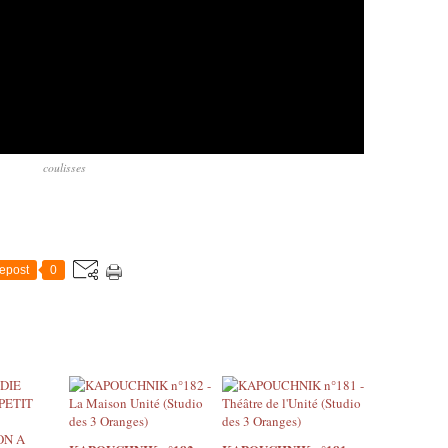
coulisses
epost
0