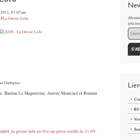
New
r 2011, 07:07am
Abonne
,
#La Grosse Lulu
article
Email
oua Garrigues
Lie
pe, Bastian Le Magueresse, Aurore Monicard et Romain
Com
RS
Vox
Soa
j64_la-grosse-lulu-en-live-au-perce-oreille-le-11-03-