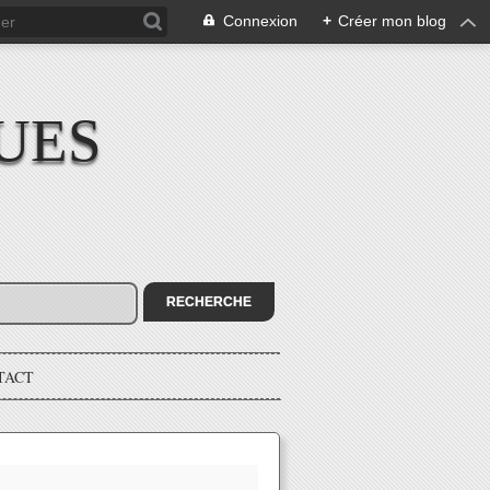
Connexion
+
Créer mon blog
UES
TACT