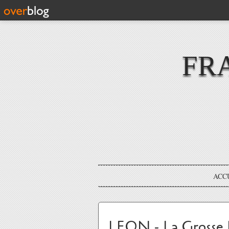
FR
ACC
LEON - La Grosse 