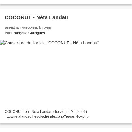
self/27033471 http://www.myspace.com/kaluun/videos/video/26983734
http://www...
COCONUT - Néta Landau
Publié le 14/05/2006 à 12:08
Par
Françoua Garrigues
COCONUT réal. Néta Landau clip video (Mai 2006)
http://netalandau.heyoka.fr/index.php?page=4cv.php