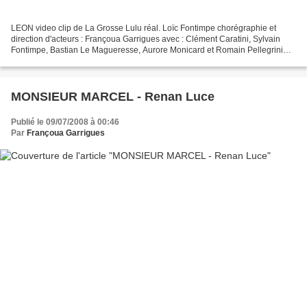
LEON video clip de La Grosse Lulu réal. Loïc Fontimpe chorégraphie et
direction d'acteurs : Françoua Garrigues avec : Clément Caratini, Sylvain
Fontimpe, Bastian Le Magueresse, Aurore Monicard et Romain Pellegrini
2011 http://www.myspace.com/lagrosselulu...
MONSIEUR MARCEL - Renan Luce
Publié le 09/07/2008 à 00:46
Par
Françoua Garrigues