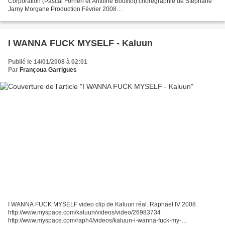
Corporation (Pascal Forneri et Antoine Bouillot) chorégraphie de Stéphane
Jarny Morgane Production Février 2008
http://www.flickr.com/photos/mo5/sets/72157604110363866/with/233215410
6/...
I WANNA FUCK MYSELF - Kaluun
Publié le 14/01/2008 à 02:01
Par
Françoua Garrigues
I WANNA FUCK MYSELF video clip de Kaluun réal. Raphael IV 2008
http://www.myspace.com/kaluun/videos/video/26983734
http://www.myspace.com/raph4/videos/kaluun-i-wanna-fuck-my-