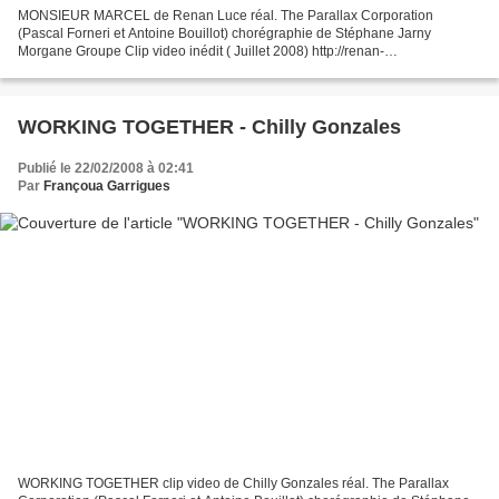
MONSIEUR MARCEL de Renan Luce réal. The Parallax Corporation
(Pascal Forneri et Antoine Bouillot) chorégraphie de Stéphane Jarny
Morgane Groupe Clip video inédit ( Juillet 2008) http://renan-
luce.skyrock.com/1898180883-Teaser-clip-monsieur-marcel.html...
WORKING TOGETHER - Chilly Gonzales
Publié le 22/02/2008 à 02:41
Par
Françoua Garrigues
WORKING TOGETHER clip video de Chilly Gonzales réal. The Parallax